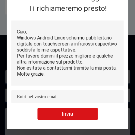
Ottenga il migliore prezzo
Ti richiameremo presto!
contatto
Invia