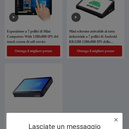
Esposizione a 7 pollici di Mini
Mini schermo attivabile al tatto
Computers With 1280x800 IPS del
industriale a 7 pollici di Android
touch screen di self service
RK3288 1280x800 IPS della
compressa del PC di PiPO X8
Ottenga il migliore prezzo
Ottenga il migliore prezzo
Tutti in una compressa 1280x800
IPS della scatola di Windows PiPO
Lasciate un messaggio
con il tocco capacitivo 5