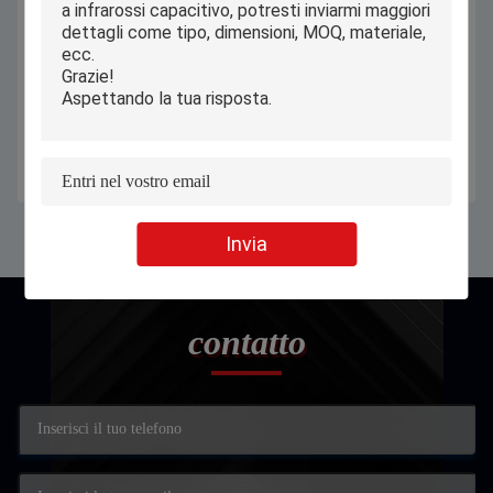
2 a 11,6 pollici in 1 8GB DI RAM
OEM 2 in 1 compressa del
128GB ROM With Adapter 12v 2a
computer portatile, taccuino 12,3
della compressa del computer
del computer portatile dello
portatile
schermo attivabile al tatto» 12,6»
Ottenga il migliore prezzo
Ottenga il migliore prezzo
13,3»
Invia
contatto