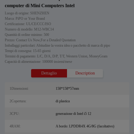
computer di Mini Computers Intel
Luogo di origine: SHENZHEN
Marca: PiPO or Your Brand
Certificazione: UL/CE/CCC/ISO
Numero di modello: M12-WBC14
Quantità di ordine minimo: 500
Prezzo: Contact Us Now,For a Detailed Quotation
Imballaggi particolari: Abitudine la vostra idea o pacchetto di marca di pipo
Tempi di consegna: 15-65 giorni
Termini di pagamento: L/C, D/A, D/P, T/T, Western Union, MoneyGram
Capacità di alimentazione: 100000 insiemi/mese
Dettaglio
Description
1Dimensioni:
158*158*57mm
2Copertura:
di plastica
3CPU:
generazione di Intel i5 12
4RAM:
A bordo: LPDDR4X 4G/8G (facoltativo)