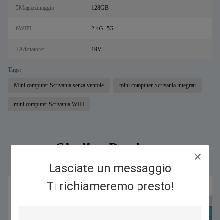
5Magazzinaggio:
128GB
6WIFI:
2.4G+5G
7Adattatore:
19V
Tags:
Mini computer Scrivania senza ventole
mini computer Scrivania integrati
mini computer Scrivania WIFI
Similar Products
Lasciate un messaggio
Ti richiameremo presto!