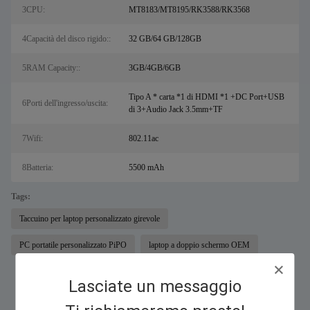
3CPU:
MT8183/MT8195/RK3588/RK3568
4Capacità del disco rigido::
32 GB/64 GB/128GB
5RAM Capacity::
3GB/4GB/6GB
Tipo A * carta *1 di HDMI *1 +DC Port+USB
6Porti dell'ingresso/uscita:
di 3+Audio Jack 3.5mm+TF
7Wifi:
802.11ac
8Batteria:
5500 mAh
Tags:
Taccuino per laptop personalizzato girevole
PC portatile personalizzato PiPO
laptop a doppio schermo OEM
Lasciate un messaggio
Similar Products