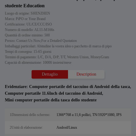
studente Education
Luogo di origine: SHENZHEN
Marca: PiPO or Your Brand
Certificazione: UL/CE/CCC/ISO
Numero di modello: AL11-M166s
Quantità di ordine minimo: 500
Prezzo: Contact Us Now,For a Detailed Quotation
Imballaggi particolari: Abitudine la vostra idea o pacchetto di marca di pipo
Tempi di consegna: 15-65 giorni
Termini di pagamento: L/C, D/A, D/P, T/T, Western Union, MoneyGram
Capacità di alimentazione: 10000 insiemi/mese
Dettaglio
Description
Evidenziare:
Computer portatile del taccuino di Android della tasca
,
Computer portatile 11.6Inch del taccuino di Android
,
Mini computer portatile della tasca dello studente
1Dimensioni dello schermo:
1366*768 a 11,6 pollici, TN/1920*1080, IPS
2Unità di elaborazione:
Androd/Linux