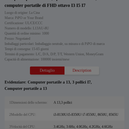
computer portatile di FHD ottavo I3 I5 I7
Luogo di origine: La Cina
Marca: PiPO or Your Brand
Certificazione: UL/CE/CCC
Numero di modello: L13AU-8U
Quantità di ordine minimo: 1000
Prezzo: Negotiated
Imballaggi particolari: Imballaggio neutrale, su misura o di PiPO di marca
Tempi di consegna: 15-65 giorni
Termini di pagamento: L/C, D/A, D/P, T/T, Western Union, MoneyGram
Capacità di alimentazione: 100000 insiemi/mese
Dettaglio
Description
Evidenziare:
Computer portatile a 13
,
3 pollici I7
,
Computer portatile a 13
1Dimensioni dello schermo:
A 13,3 pollici
2Modello del CPU:
i3-8130U/i5-8350U/ i7-8550U, 8650U, 8565U
3Velocità del CPU:
3.4GHz, 3.6Hz, 4.0GHz, 4.2GHz, 4.6GHz