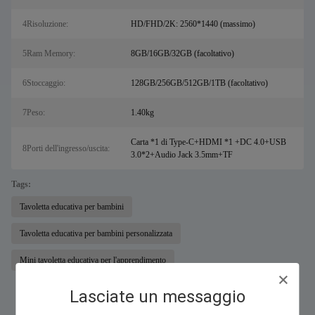
4Risoluzione:
HD/FHD/2K: 2560*1440 (massimo)
5Ram Memory:
8GB/16GB/32GB (facoltativo)
6Stoccaggio:
128GB/256GB/512GB/1TB (facoltativo)
7Peso:
1.40kg
Carta *1 di Type-C+HDMI *1 +DC 4.0+USB
8Porti dell'ingresso/uscita:
3.0*2+Audio Jack 3.5mm+TF
Tags:
Tavoletta educativa per bambini
Tavoletta educativa per bambini personalizzata
Mini tavoletta educativa per l'apprendimento
Lasciate un messaggio