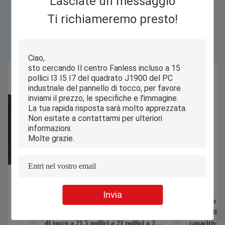
Lasciate un messaggio
Ti richiameremo presto!
Similar Products
Invia
PC industriale del pannello della
Pannello PC industr
struttura aperta, monitor incastonato
personalizzato integ
di tocco a 21,5 pollici a 21 pollici a 22
capacitivo tutto in u