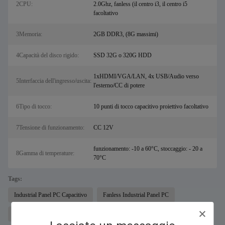
2CPU:
2.0Ghz, fanless (il centro i3, il centro i5
facoltativo
3Memoria:
2GB DDR3, (8G massimi)
4Capacità del disco rigido:
SSD 32G o 320G HDD
1xHDMI/VGA/LAN, 4x USB/Audio verso
5Interfaccia dell'ingresso/uscita:
l'esterno/CC di potere
6Tipo di tocco:
10 punti di tocco capacitivo proiettivo facoltativo
7Tensione di funzionamento:
CC 12V
funzionamento: -10 a 60°C, stoccaggio: - 20 a
8Gamma di temperature:
70°C
Tags:
Industrial Panel PC Capacitivo
Fanless Industrial Panel PC
Impermeabile tutto in un pc industriale