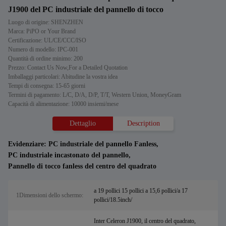
J1900 del PC industriale del pannello di tocco
Luogo di origine: SHENZHEN
Marca: PiPO or Your Brand
Certificazione: UL/CE/CCC/ISO
Numero di modello: IPC-001
Quantità di ordine minimo: 200
Prezzo: Contact Us Now,For a Detailed Quotation
Imballaggi particolari: Abitudine la vostra idea
Tempi di consegna: 15-65 giorni
Termini di pagamento: L/C, D/A, D/P, T/T, Western Union, MoneyGram
Capacità di alimentazione: 10000 insiemi/mese
Dettaglio
Description
Evidenziare:
PC industriale del pannello Fanless
,
PC industriale incastonato del pannello
,
Pannello di tocco fanless del centro del quadrato
a 19 pollici 15 pollici a 15,6 pollici/a 17
1Dimensioni dello schermo:
pollici/18.5inch/
Inter Celeron J1900, il centro del quadrato,