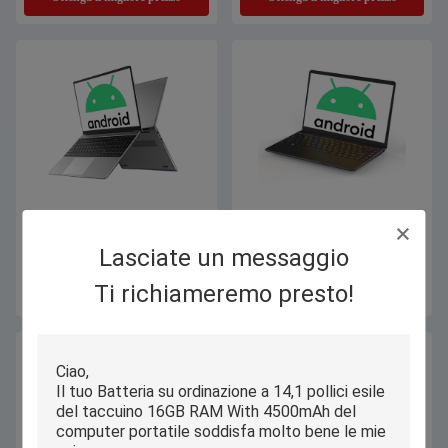
Computer portatile del taccuino del
Computer portatile a 14,1 pollici del
ODM Android dell'OEM, computer
taccuino di Android con l'OEM
Lasciate un messaggio
portatile a 15,6 pollici dello schermo
dello schermo di 1920x1080 IPS
per istruzione scolastica
Ti richiameremo presto!
Ottenga il migliore prezzo
Ottenga il migliore prezzo