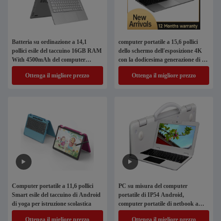
Batteria su ordinazione a 14,1
computer portatile a 15,6 pollici
pollici esile del taccuino 16GB RAM
dello schermo dell'esposizione 4K
With 4500mAh del computer
con la dodicesima generazione di I3
portatile
I5 I7 undicesimo
Ottenga il migliore prezzo
Ottenga il migliore prezzo
Computer portatile a 11,6 pollici
PC su misura del computer
Smart esile del taccuino di Android
portatile di IP54 Android,
di yoga per istruzione scolastica
computer portatile di netbook a
11,6 pollici per imparare
Ottenga il migliore prezzo
Ottenga il migliore prezzo