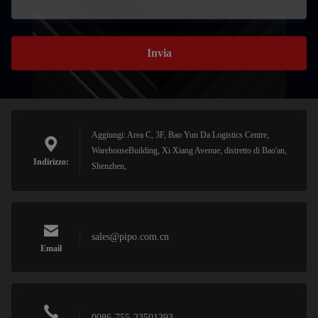
Invia
Aggiungi: Area C, 3F, Bao Yun Da Logistics Centre,
WarehouseBuilding, Xi Xiang Avenue, distretto di Bao'an,
Indirizzo:
Shenzhen,
sales@pipo.com.cn
Email
0086-755-23501393