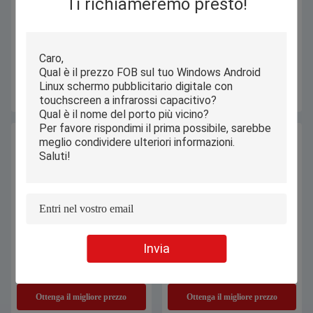
Ti richiameremo presto!
PC su misura del computer
Computer portatile del taccuino del
portatile di IP54 Android,
ODM Android dell'OEM, computer
computer portatile di netbook a
portatile a 15,6 pollici dello schermo
11,6 pollici per imparare
per istruzione scolastica
Ottenga il migliore prezzo
Ottenga il migliore prezzo
Invia
Computer portatile a 14,1 pollici del
A 13,3 pollici esile di Android
taccuino di Android con l'OEM
Notebook Laptop dello studente
dello schermo di 1920x1080 IPS
con la batteria 4000mAh
Ottenga il migliore prezzo
Ottenga il migliore prezzo