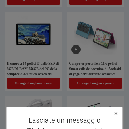
Il centro a 14 pollici I3 dello SSD di
Computer portatile a 11,6 pollici
8GB DI RAM 256GB del PC della
Smart esile del taccuino di Android
compressa del touch screen del
di yoga per istruzione scolastica
supporto della parete
Ottenga il migliore prezzo
Ottenga il migliore prezzo
Lasciate un messaggio