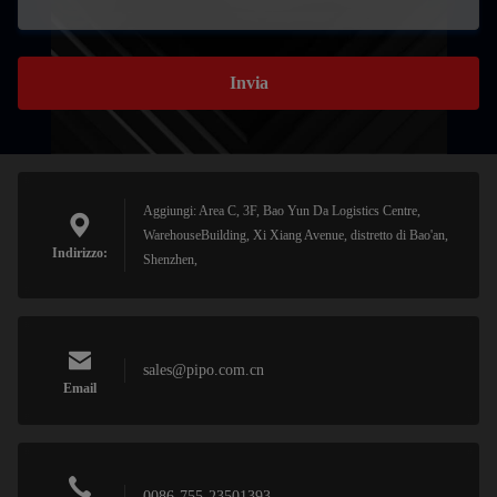
Invia
Aggiungi: Area C, 3F, Bao Yun Da Logistics Centre,
WarehouseBuilding, Xi Xiang Avenue, distretto di Bao'an,
Indirizzo:
Shenzhen,
sales@pipo.com.cn
Email
0086-755-23501393