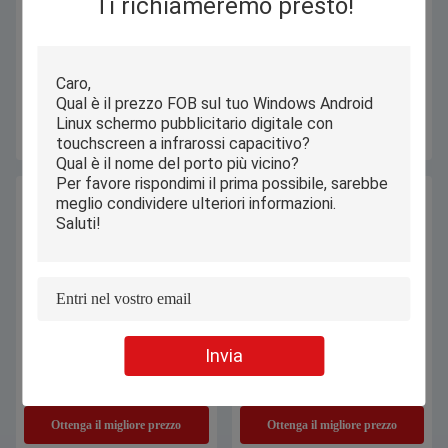
Ti richiameremo presto!
Chiosco doppio su misura dello
Chiosco doppio del contrassegno di
schermo, chiosco terminale di
Digital del touch screen per la
pagamento a 15,6 pollici per il
pubblicità del menu del ristorante
ristorante
Ottenga il migliore prezzo
Ottenga il migliore prezzo
Invia
La L da tavolino modella la
Pavimento che sta il chiosco del
compressa del chiosco del
contrassegno di Digital a 55 pollici
contrassegno di Android Digital
per la pubblicità dell'interno
con i touch screen 14" 15,6» 17,3»
Ottenga il migliore prezzo
Ottenga il migliore prezzo