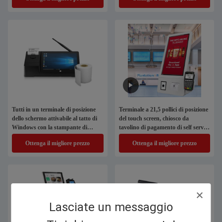
Tutti in un terminale di posizione
Terminale a 21,5 pollici di posizione
dello schermo attivabile al tatto di
del touch screen, chiosco da
Windows con la stampante di
tavolino di pagamento di self service
58mm
del controsoffitto
Ottenga il migliore prezzo
Ottenga il migliore prezzo
Lasciate un messaggio