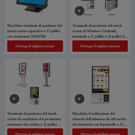
Macchina terminale di posizione del
Terminale di posizione del touch
touch screen capacitivo a 15 pollici
screen di Windows Android,
con risoluzione 1024x768
terminale a 27 pollici a 24 pollici di
pagamento di self service
Ottenga il migliore prezzo
Ottenga il migliore prezzo
Terminale di posizione del touch
Macchina d'ordinazione dei
screen di condizione del pavimento,
chioschi dell'alimento di self service
ristorante che ordina a 32 pollici a
del ristorante con il pannello a 32
27 pollici del chiosco
pollici a 27 pollici a 24 pollici
Ottenga il migliore prezzo
Ottenga il migliore prezzo